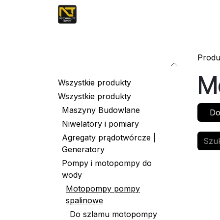
Przejdź do zawartości
Stanowiska
Produ
Kategorie
M
Wszystkie produkty
Wszystkie produkty
Maszyny Budowlane
Do
Niwelatory i pomiary
Agregaty prądotwórcze |
Generatory
Pompy i motopompy do
wody
Motopompy pompy
spalinowe
Do szlamu motopompy