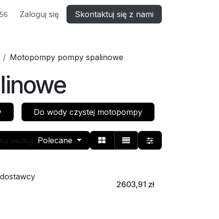
Zaloguj się
Skontaktuj się z nami
556
Motopompy pompy spalinowe
linowe
y
Do wody czystej motopompy
Polecane
tuj według:
 dostawcy
2603,91
zł