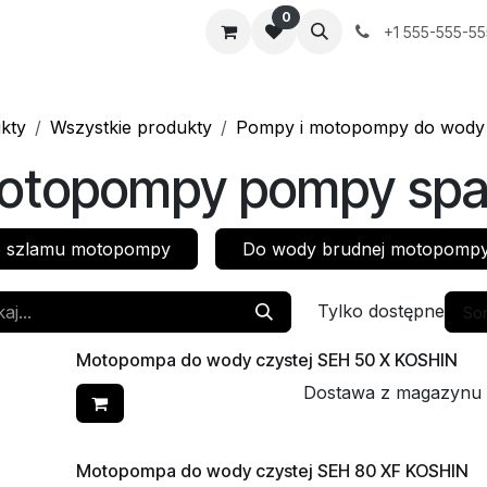
0
+1 555-555-5
kty
Wszystkie produkty
Pompy i motopompy do wody
otopompy pompy spa
 szlamu motopompy
Do wody brudnej motopomp
Tylko dostępne
Sor
Motopompa do wody czystej SEH 50 X KOSHIN
Dostawa z magazynu
Motopompa do wody czystej SEH 80 XF KOSHIN