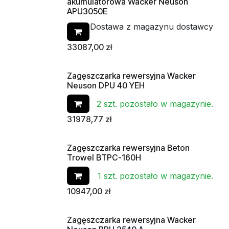
akumulatorowa Wacker Neuson
APU3050E
Dostawa z magazynu dostawcy
33087,00
zł
Zagęszczarka rewersyjna Wacker
Neuson DPU 40 YEH
2 szt. pozostało w magazynie.
31978,77
zł
Zagęszczarka rewersyjna Beton
Od ręki
Trowel BTPC-160H
1 szt. pozostało w magazynie.
10947,00
zł
Zagęszczarka rewersyjna Wacker