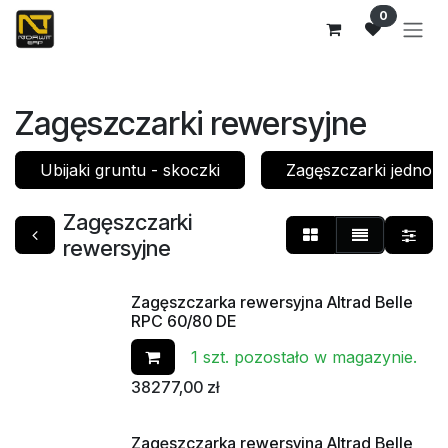
Przejdź do zawartości
0
Zagęszczarki rewersyjne
Ubijaki gruntu - skoczki
Zagęszczarki jednok
Zagęszczarki
rewersyjne
Zagęszczarka rewersyjna Altrad Belle
Od ręki
RPC 60/80 DE
1 szt. pozostało w magazynie.
38277,00
zł
Zagęszczarka rewersyjna Altrad Belle