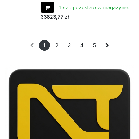
1 szt. pozostało w magazynie.
33823,77
zł
1
2
3
4
5