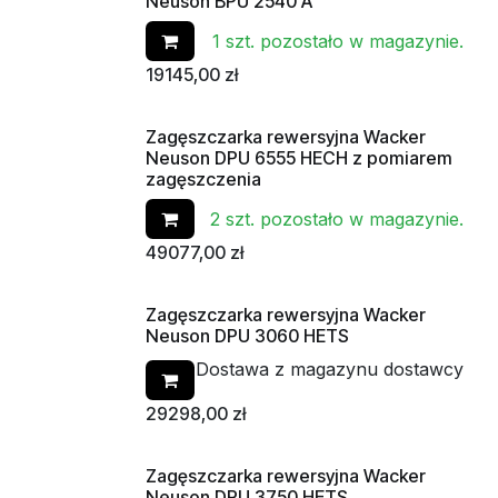
Od ręki
Neuson BPU 2540 A
1 szt. pozostało w magazynie.
19145,00
zł
Zagęszczarka rewersyjna Wacker
Od ręki
Neuson DPU 6555 HECH z pomiarem
zagęszczenia
2 szt. pozostało w magazynie.
49077,00
zł
Zagęszczarka rewersyjna Wacker
Od ręki
Neuson DPU 3060 HETS
Dostawa z magazynu dostawcy
29298,00
zł
Zagęszczarka rewersyjna Wacker
Neuson DPU 3750 HETS