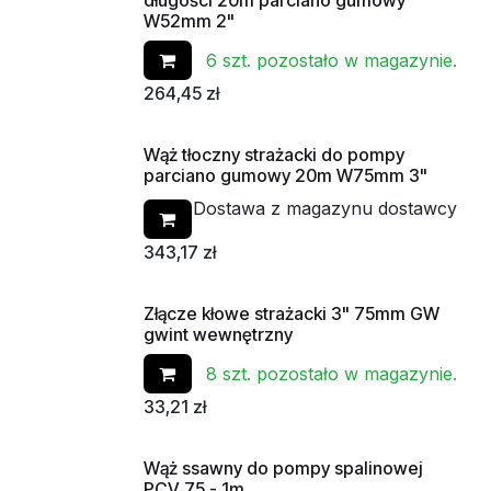
Od ręki
W52mm 2"
6 szt. pozostało w magazynie.
264,45
zł
Wąż tłoczny strażacki do pompy
parciano gumowy 20m W75mm 3"
Dostawa z magazynu dostawcy
343,17
zł
Złącze kłowe strażacki 3" 75mm GW
gwint wewnętrzny
8 szt. pozostało w magazynie.
33,21
zł
Wąż ssawny do pompy spalinowej
PCV 75 - 1m