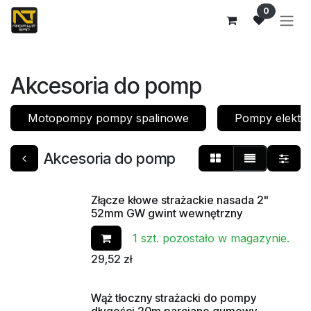
Przejdź do zawartości
0
Akcesoria do pomp
Motopompy pompy spalinowe
Pompy elektr
Akcesoria do pomp
Złącze kłowe strażackie nasada 2"
Od ręki
52mm GW gwint wewnętrzny
1 szt. pozostało w magazynie.
29,52
zł
Wąż tłoczny strażacki do pompy
długości 20m parciano gumowy