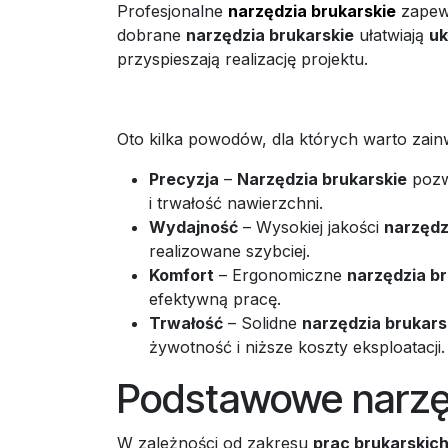
Profesjonalne
narzędzia brukarskie
zapewn
dobrane
narzędzia brukarskie
ułatwiają
uk
przyspieszają realizację projektu.
Oto kilka powodów, dla których warto zai
Precyzja
–
Narzędzia brukarskie
pozw
i trwałość nawierzchni.
Wydajność
– Wysokiej jakości
narzędz
realizowane szybciej.
Komfort
– Ergonomiczne
narzędzia br
efektywną pracę.
Trwałość
– Solidne
narzędzia brukars
żywotność i niższe koszty eksploatacji.
Podstawowe narzęd
W zależności od zakresu
prac brukarskic