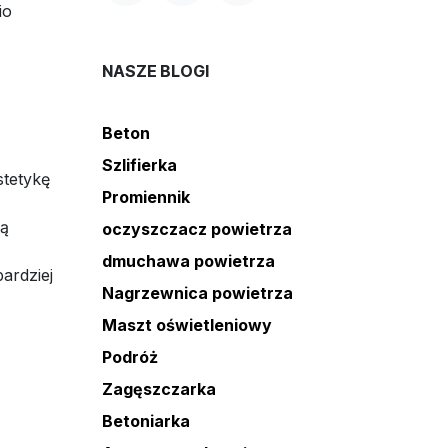
io
NASZE BLOGI
Beton
Szlifierka
stetykę
Promiennik
są
oczyszczacz powietrza
dmuchawa powietrza
ardziej
Nagrzewnica powietrza
Maszt oświetleniowy
Podróż
Zagęszczarka
Betoniarka