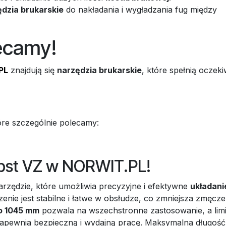
dzia brukarskie
do nakładania i wygładzania fug między
ecamy!
PL
znajdują się
narzędzia brukarskie
, które spełnią oczek
óre szczególnie polecamy:
bst VZ w NORWIT.PL!
arzędzie, które umożliwia precyzyjne i efektywne
układani
zenie jest stabilne i łatwe w obsłudze, co zmniejsza zmęcze
o 1045 mm
pozwala na wszechstronne zastosowanie, a limi
apewnia bezpieczną i wydajną pracę. Maksymalna długość