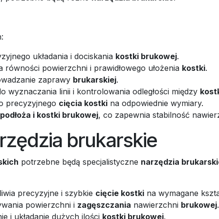
:
zyjnego układania i dociskania
kostki brukowej
.
 równości powierzchni i prawidłowego ułożenia
kostki
.
rowadzanie zaprawy
brukarskiej
.
o wyznaczania linii i kontrolowania odległości między
kost
o precyzyjnego
cięcia kostki
na odpowiednie wymiary.
 podłoża i kostki brukowej
, co zapewnia stabilność nawier
zędzia brukarskie
skich
potrzebne będą specjalistyczne
narzędzia brukarski
wia precyzyjne i szybkie
cięcie kostki
na wymagane kształ
wania powierzchni i
zagęszczania
nawierzchni
brukowej
.
e i układanie dużych ilości
kostki brukowej
.