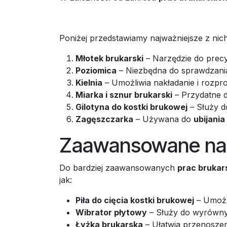
Poniżej przedstawiamy najważniejsze z nich
Młotek brukarski
– Narzędzie do precy
Poziomica
– Niezbędna do sprawdzania
Kielnia
– Umożliwia nakładanie i rozp
Miarka i sznur brukarski
– Przydatne d
Gilotyna do kostki brukowej
– Służy d
Zagęszczarka
– Używana do
ubijania
Zaawansowane nar
Do bardziej zaawansowanych
prac brukar
jak:
Piła do cięcia kostki brukowej
– Umożli
Wibrator płytowy
– Służy do wyrówny
Łyżka brukarska
– Ułatwia przenoszeni