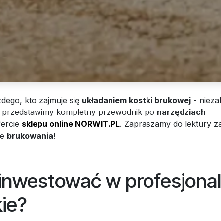
dego, kto zajmuje się
układaniem kostki brukowej
- nieza
e przedstawimy kompletny przewodnik po
narzędziach
fercie
sklepu online NORWIT.PL
. Zapraszamy do lektury 
ie
brukowania
!
inwestować w profesjona
ie?