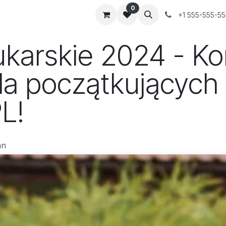
0
+1 555-555-5
ukarskie 2024 - K
la początkujących 
L!
an