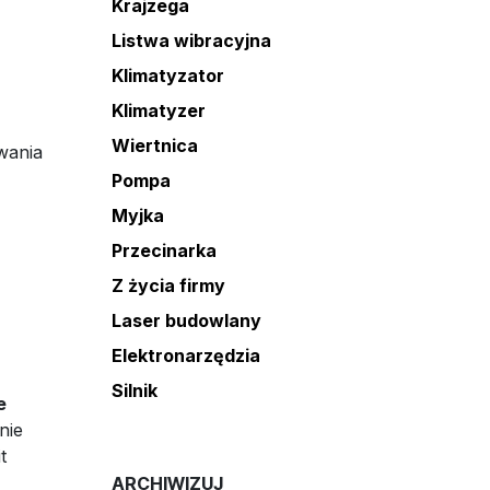
Krajzega
Listwa wibracyjna
Klimatyzator
Klimatyzer
Wiertnica
iwania
Pompa
Myjka
Przecinarka
Z życia firmy
Laser budowlany
Elektronarzędzia
Silnik
e
nie
t
ARCHIWIZUJ