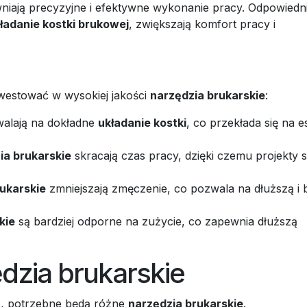
iają precyzyjne i efektywne wykonanie pracy. Odpowiedn
ładanie kostki brukowej
, zwiększają komfort pracy i
nwestować w wysokiej jakości
narzędzia brukarskie
:
alają na dokładne
układanie kostki
, co przekłada się na e
ia brukarskie
skracają czas pracy, dzięki czemu projekty 
ukarskie
zmniejszają zmęczenie, co pozwala na dłuższą i b
kie
są bardziej odporne na zużycie, co zapewnia dłuższą
zia brukarskie
h
, potrzebne będą różne
narzędzia brukarskie
.