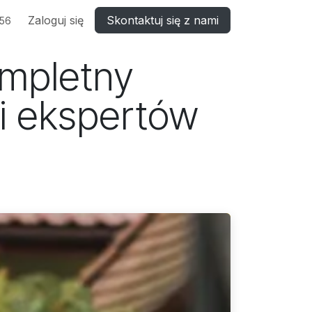
Zaloguj się
Skontaktuj się z nami
556
ompletny
i ekspertów