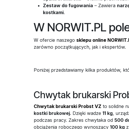
Zestaw do fugowania
– Zawiera
narzę
kostkami
.
W NORWIT.PL pol
W ofercie naszego
sklepu online NORWIT.
zarówno początkujących, jak i ekspertów.
Poniżej przedstawiamy kilka produktów, kt
Chwytak brukarski Pro
Chwytak brukarski Probst VZ
to solidne n
kostki brukowej
. Dzięki wadze
11 kg
, urząd
podczas pracy. Zakres chwytaka od
500 d
obciążenia roboczego wynoszący
100 kg
z