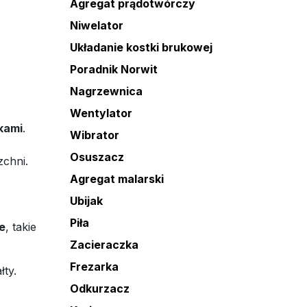
Agregat prądotwórczy
Niwelator
Układanie kostki brukowej
Poradnik Norwit
Nagrzewnica
Wentylator
kami
.
Wibrator
Osuszacz
zchni.
Agregat malarski
Ubijak
Piła
e
, takie
Zacieraczka
Frezarka
ty.
Odkurzacz