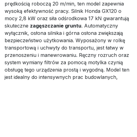
prędkością roboczą 20 m/min, ten model zapewnia
wysoką efektywność pracy. Silnik Honda GX120 o
mocy 2,8 kW oraz siła odśrodkowa 17 kN gwarantują
skuteczne
zagęszczanie gruntu
. Automatyczny
wyłącznik, osłona silnika i górna osłona zwiększają
bezpieczeństwo użytkowania. Wyposażony w rolkę
transportową i uchwyty do transportu, jest łatwy w
przenoszeniu i manewrowaniu. Ręczny rozruch oraz
system wymiany filtrów za pomocą motylka czynią
obsługę tego urządzenia prostą i wygodną. Model ten
jest idealny do intensywnych prac budowlanych,
zapewniając szybkie i dokładne zagęszczenie podłoża.
Jego wytrzymała konstrukcja oraz wysokiej jakości
komponenty sprawiają, że jest to niezawodny wybór
dla profesjonalistów.
Ubijak Husqvarna LT 6005 11"