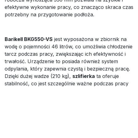
efektywne wykonanie pracy, co znacząco skraca czas
potrzebny na przygotowanie podłoża.
Barikell BKG550-VS
jest wyposażona w zbiornik na
wodę o pojemności 46 litrów, co umożliwia chłodzenie
tarcz podczas pracy, zwiększając ich efektywność i
trwałość. Urządzenie to posiada również system
odpylania, który zapewnia czystą i bezpieczną pracę.
Dzięki dużej wadze (210 kg),
szlifierka
ta oferuje
stabilność, co jest szczególnie ważne podczas pracy
na dużych powierzchniach. To niezawodne
urządzenie, które spełni oczekiwania najbardziej
wymagających użytkowników.
Zapraszamy do naszego sklepu