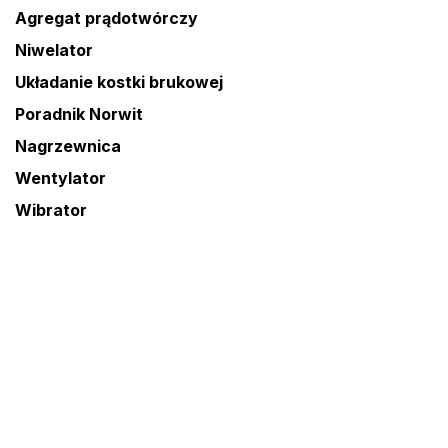
Agregat prądotwórczy
Niwelator
Układanie kostki brukowej
Poradnik Norwit
Nagrzewnica
Wentylator
Wibrator
Osuszacz
Agregat malarski
Ubijak
Piła
Zacieraczka
Frezarka
Odkurzacz